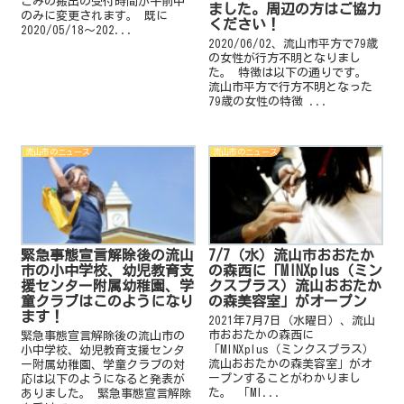
ごみの搬出の受付時間が午前中
ました。周辺の方はご協力
のみに変更されます。 既に
ください！
2020/05/18～202...
2020/06/02、流山市平方で79歳
の女性が行方不明となりまし
た。 特徴は以下の通りです。
流山市平方で行方不明となった
79歳の女性の特徴 ...
流山市のニュース
流山市のニュース
緊急事態宣言解除後の流山
7/7（水）流山市おおたか
市の小中学校、幼児教育支
の森西に「MINXplus（ミン
援センター附属幼稚園、学
クスプラス）流山おおたか
童クラブはこのようになり
の森美容室」がオープン
ます！
2021年7月7日（水曜日）、流山
市おおたかの森西に
緊急事態宣言解除後の流山市の
「MINXplus（ミンクスプラス）
小中学校、幼児教育支援センタ
流山おおたかの森美容室」がオ
ー附属幼稚園、学童クラブの対
ープンすることがわかりまし
応は以下のようになると発表が
た。 「MI...
ありました。 緊急事態宣言解除