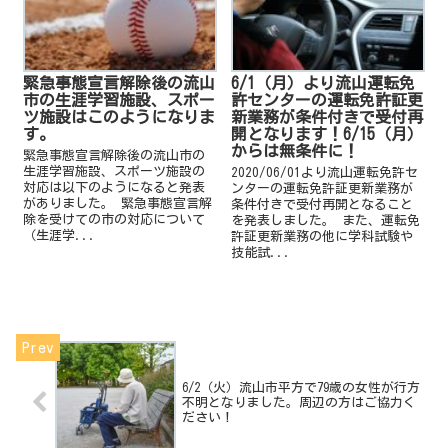
緊急事態宣言解除後の流山
6/1（月）より流山運転免
市の生涯学習施設、スポー
許センターの運転免許証更
ツ施設はこのようになりま
新業務が条件付きで受付再
す。
開となります！6/15（月）
からは無条件に！
緊急事態宣言解除後の流山市の
生涯学習施設、スポーツ施設の
2020/06/01より流山運転免許セ
対応は以下のようになると発表
ンターの運転免許証更新業務が
がありました。 緊急事態宣言解
条件付きで受付再開となること
除を受けての市の対応について
を発表しました。 また、運転免
（生涯学...
許証更新業務の他に学科試験や
技能試...
6/2（火）流山市平方で79歳の女性が行方
不明となりました。周辺の方はご協力く
ださい！